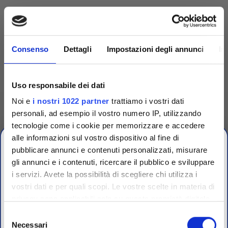
Consenso
Dettagli
Impostazioni degli annunci
In
Uso responsabile dei dati
Noi e
i nostri 1022 partner
trattiamo i vostri dati
personali, ad esempio il vostro numero IP, utilizzando
tecnologie come i cookie per memorizzare e accedere
alle informazioni sul vostro dispositivo al fine di
Competenza
pubblicare annunci e contenuti personalizzati, misurare
gli annunci e i contenuti, ricercare il pubblico e sviluppare
Fornitori specializzati per laboratori conto terzi e
i servizi. Avete la possibilità di scegliere chi utilizza i
OFFERTE PROMO
controllo qualità industriale
vostri dati e per quali scopi. Le vostre scelte in materia di
fino al 31 Luglio 2026
privacy sono applicabili solo su questa proprietà digitale
in cui avete effettuato le vostre scelte. È possibile
Selezione
modificare o revocare il proprio consenso in qualsiasi
Necessari
del