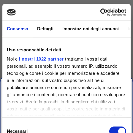
Consenso
Dettagli
Impostazioni degli annunci
In
Uso responsabile dei dati
Noi e
i nostri 1022 partner
trattiamo i vostri dati
personali, ad esempio il vostro numero IP, utilizzando
tecnologie come i cookie per memorizzare e accedere
alle informazioni sul vostro dispositivo al fine di
Competenza
pubblicare annunci e contenuti personalizzati, misurare
gli annunci e i contenuti, ricercare il pubblico e sviluppare
Fornitori specializzati per laboratori conto terzi e
i servizi. Avete la possibilità di scegliere chi utilizza i
controllo qualità industriale
vostri dati e per quali scopi. Le vostre scelte in materia di
CHIUSURA
privacy sono applicabili solo su questa proprietà digitale
ESTIVA
in cui avete effettuato le vostre scelte. È possibile
Selezione
modificare o revocare il proprio consenso in qualsiasi
Necessari
del