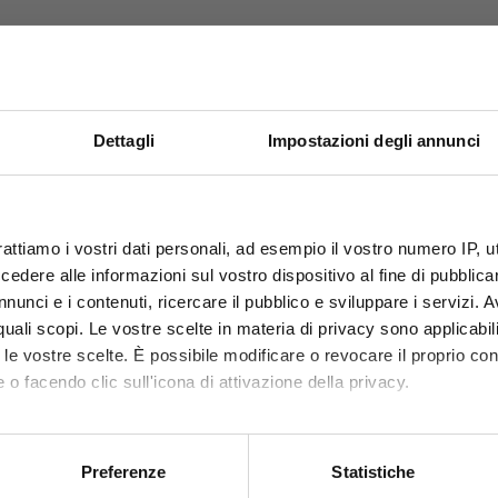
Dettagli
Impostazioni degli annunci
OFFERTE PROMO
PRODOTTI CORRELATI
rattiamo i vostri dati personali, ad esempio il vostro numero IP, 
fino al 31 Luglio 2026
dere alle informazioni sul vostro dispositivo al fine di pubblica
leta il tuo acquisto con questi articoli compatibili o acces
nunci e i contenuti, ricercare il pubblico e sviluppare i servizi. A
r quali scopi. Le vostre scelte in materia di privacy sono applicabi
Scopri le migliori offerte del momento su molti dei
to le vostre scelte. È possibile modificare o revocare il proprio 
prodotti del nostro catalogo, approfittane e risparmia
 o facendo clic sull'icona di attivazione della privacy.
sul budget.
mo anche:
Per maggiori informazioni sui nostri prodotti
 sulla tua posizione geografica, con un'approssimazione di qualc
registrati
sul sito.
Preferenze
Statistiche
itivo, scansionandolo attivamente alla ricerca di caratteristiche spe