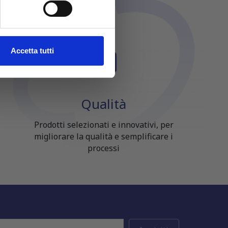
ezione dettagli
. Puoi
l media e per analizzare il
Accetta tutti
ostri partner che si occupano
azioni che hai fornito loro o
Qualità
Prodotti selezionati e innovativi, per
migliorare la qualità e semplificare i
processi