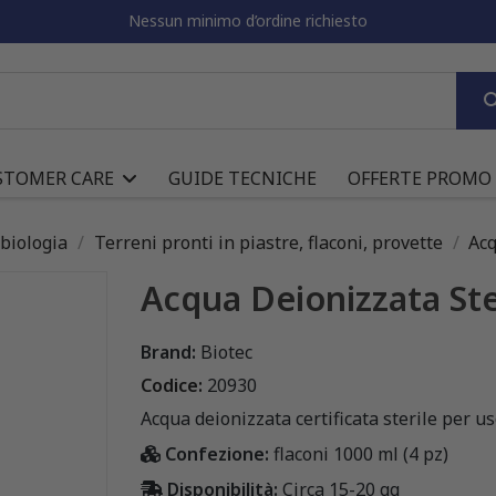
Nessun minimo d’ordine richiesto
STOMER CARE
GUIDE TECNICHE
OFFERTE PROMO
obiologia
Terreni pronti in piastre, flaconi, provette
Acq
Acqua Deionizzata Ste
Brand:
Biotec
Codice:
20930
Acqua deionizzata certificata sterile per uso
Confezione:
flaconi 1000 ml (4 pz)
Disponibilità:
Circa 15-20 gg