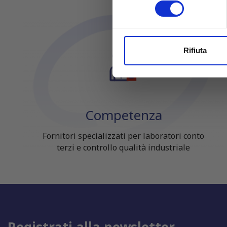
consenso
Approfondisci come vengono el
modificare o ritirare il tuo 
Utilizziamo i cookie per perso
Rifiuta
nostro traffico. Condividiamo 
di analisi dei dati web, pubbl
che hanno raccolto dal tuo uti
Competenza
Fornitori specializzati per laboratori conto
terzi e controllo qualità industriale
Registrati alla newsletter