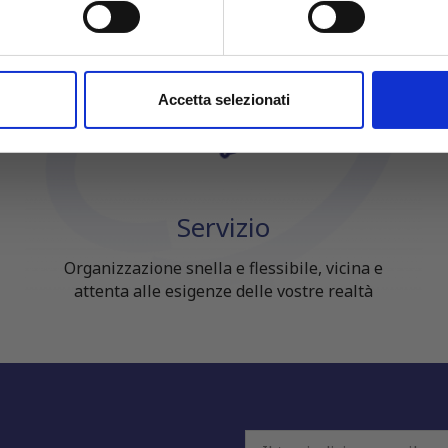
aborati i tuoi dati personali e imposta le tue preferenze nella
s
→ SCOPRI LE OFFERTE
consenso in qualsiasi momento dalla Dichiarazione sui cookie.
nalizzare contenuti ed annunci, per fornire funzionalità dei socia
Accetta selezionati
inoltre informazioni sul modo in cui utilizzi il nostro sito con i n
icità e social media, i quali potrebbero combinarle con altre inform
lizzo dei loro servizi.
Servizio
Organizzazione snella e flessibile, vicina e
attenta alle esigenze delle vostre realtà