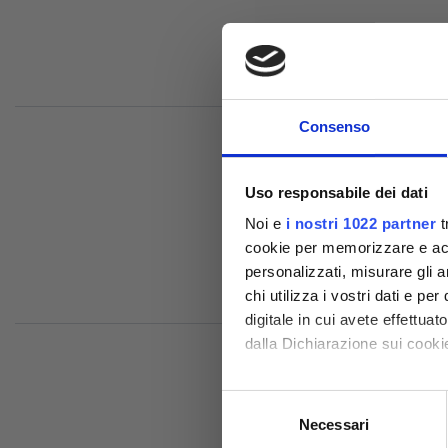
Consenso
Uso responsabile dei dati
Noi e
i nostri 1022 partner
t
cookie per memorizzare e acce
Comp
personalizzati, misurare gli an
chi utilizza i vostri dati e pe
digitale in cui avete effettua
dalla Dichiarazione sui cookie
Con il tuo consenso, vorrem
Selezione
raccogliere informazioni
Necessari
del
Identificare il tuo dispos