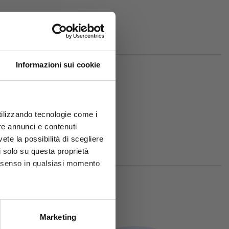
Informazioni sui cookie
utilizzando tecnologie come i
re annunci e contenuti
sori:
vete la possibilità di scegliere
li solo su questa proprietà
consenso in qualsiasi momento
he metro,
Marketing
cifiche (impronte digitali).