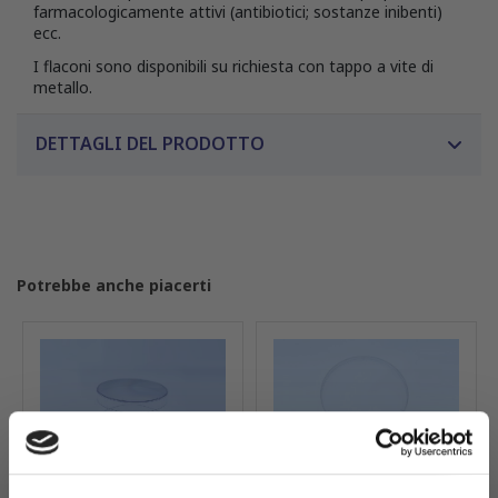
farmacologicamente attivi (antibiotici; sostanze inibenti)
ecc.
I flaconi sono disponibili su richiesta con tappo a vite di
metallo.
DETTAGLI DEL PRODOTTO
Potrebbe anche piacerti