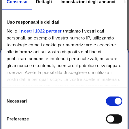
Consenso
Dettagli
Impostazioni degli annunci
In
Codice
P060N001
Codice
P090V001
Piastre Petri 60 mm
Piastre Petri 90 mm
Uso responsabile dei dati
sterili
ventilate sterili
Noi e
i nostri 1022 partner
trattiamo i vostri dati
Piastre Petri PS Ø 60 mm con
Piastre Petri PS Ø 90 mm,
personali, ad esempio il vostro numero IP, utilizzando
coperchio, sterili
ventilate (3 tacche), h 15 mm,
sterili
tecnologie come i cookie per memorizzare e accedere
Accedi
Per visualizzare
Accedi
Per visualizzare
alle informazioni sul vostro dispositivo al fine di
prezzi e schede tecniche
prezzi e schede tecniche
pubblicare annunci e contenuti personalizzati, misurare
gli annunci e i contenuti, ricercare il pubblico e sviluppare
i servizi. Avete la possibilità di scegliere chi utilizza i
vostri dati e per quali scopi. Le vostre scelte in materia di
CHIUSURA
privacy sono applicabili solo su questa proprietà digitale
ESTIVA
in cui avete effettuato le vostre scelte. È possibile
Selezione
modificare o revocare il proprio consenso in qualsiasi
Necessari
del
dal 10 al 23 Agosto 2026
momento dalla Dichiarazione sui cookie o facendo clic
consenso
sull'icona di attivazione della privacy.
Preferenze
I nostri uffici e il magazzino riapriranno il 24 Agosto.
Con il tuo consenso, vorremmo anche: