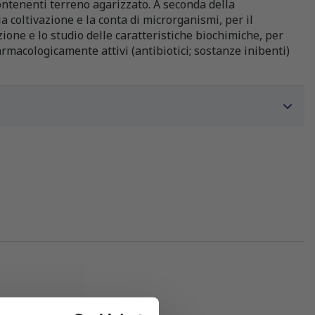
ntenenti terreno agarizzato. A seconda della
a coltivazione e la conta di microrganismi, per il
zione e lo studio delle caratteristiche biochimiche, per
farmacologicamente attivi (antibiotici; sostanze inibenti)