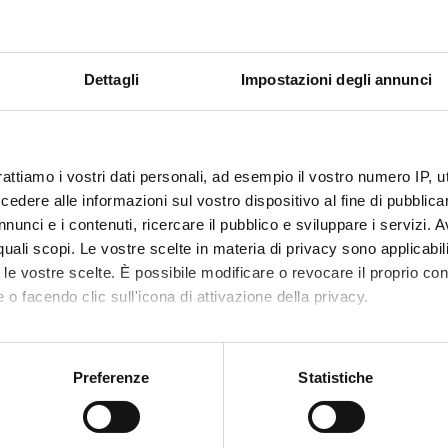
PRODOTTI CORRELATI
leta il tuo acquisto con questi articoli compatibili o acces
Dettagli
Impostazioni degli annunci
CHIUSURA
rattiamo i vostri dati personali, ad esempio il vostro numero IP, 
dere alle informazioni sul vostro dispositivo al fine di pubblica
ESTIVA
nunci e i contenuti, ricercare il pubblico e sviluppare i servizi. A
r quali scopi. Le vostre scelte in materia di privacy sono applicabi
dal 10 al 23 Agosto 2026
to le vostre scelte. È possibile modificare o revocare il proprio 
 o facendo clic sull'icona di attivazione della privacy.
mo anche:
I nostri uffici e il magazzino riapriranno il 24 Agosto.
 sulla tua posizione geografica, con un'approssimazione di qualc
Preferenze
Statistiche
e
TS30-G
Codice
7020100
Per maggiori informazioni sui nostri prodotti
itivo, scansionandolo attivamente alla ricerca di caratteristiche spe
sterili 5 µl conf.
Anse sterili 1 µl per in
registrati
sul sito.
aborati i tuoi dati personali e imposta le tue preferenze nella
s
la
consenso in qualsiasi momento dalla Dichiarazione sui cookie.