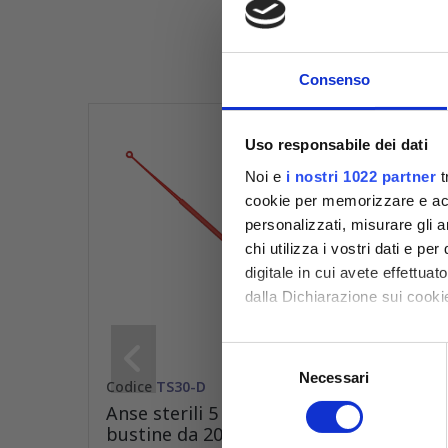
Comp
Consenso
Uso responsabile dei dati
Noi e
i nostri 1022 partner
t
cookie per memorizzare e acce
personalizzati, misurare gli an
chi utilizza i vostri dati e pe
digitale in cui avete effettua
dalla Dichiarazione sui cookie
Con il tuo consenso, vorrem
Selezione
raccogliere informazioni
Necessari
del
Codice
TS30-D
Codic
Identificare il tuo dispos
consenso
Anse sterili 5 µl per inoculo
Anse 
Approfondisci come vengono el
bustine da 20
singo
modificare o ritirare il tuo 