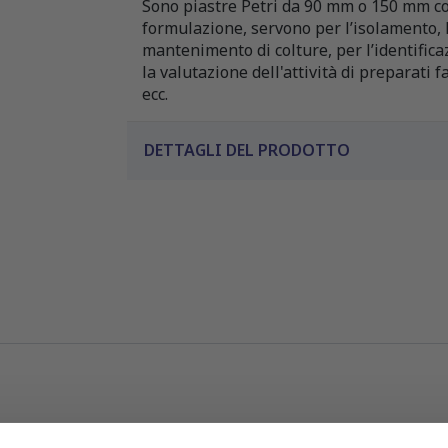
Sono piastre Petri da 90 mm o 150 mm co
formulazione, servono per l’isolamento, l
mantenimento di colture, per l’identifica
la valutazione dell'attività di preparati 
ecc.
DETTAGLI DEL PRODOTTO