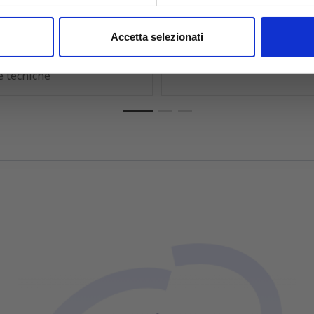
 inoculazione da 5 μl, flessibili,
Anse PS 1 µl con impugnatura sic
irradiate, colore rosso. Conf.
sezione esagonale. In bustine da
nalizzare contenuti ed annunci, per fornire funzionalità dei socia
Accetta selezionati
Accedi
Per visualizzare pre
inoltre informazioni sul modo in cui utilizzi il nostro sito con i n
Per visualizzare prezzi e
schede tecniche
icità e social media, i quali potrebbero combinarle con altre inform
e tecniche
lizzo dei loro servizi.