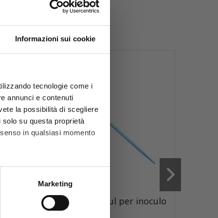
sori:
Informazioni sui cookie
utilizzando tecnologie come i
re annunci e contenuti
vete la possibilità di scegliere
li solo su questa proprietà
consenso in qualsiasi momento
he metro,
Marketing
Codice
7020200
Codice
3
cifiche (impronte digitali).
oculo
Anse sterili 10 µl per inoculo
Spatol
ezione dettagli
. Puoi
batter