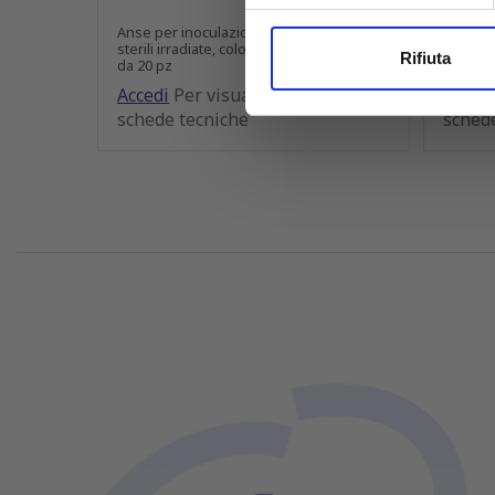
Anse per inoculazione da 5 μl, flessibili,
Anse per
sterili irradiate, colore rosso. In bustine
sterili 
Utilizziamo i cookie per perso
Rifiuta
da 20 pz
singola
nostro traffico. Condividiamo 
Accedi
Per visualizzare prezzi e
Accedi
di analisi dei dati web, pubbl
schede tecniche
sched
che hanno raccolto dal tuo uti