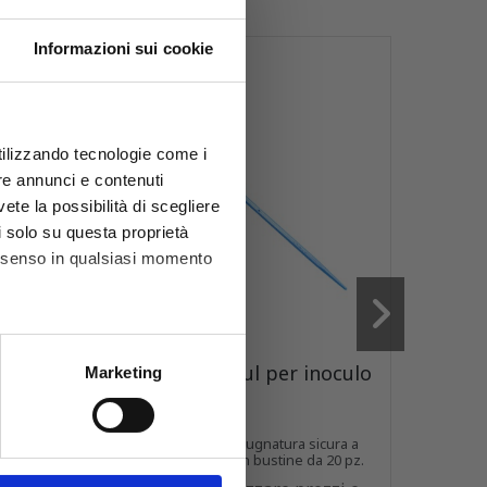
Informazioni sui cookie
utilizzando tecnologie come i
re annunci e contenuti
vete la possibilità di scegliere
li solo su questa proprietà
consenso in qualsiasi momento
Codice
7020200
Codice
3
he metro,
oculo
Anse sterili 10 µl per inoculo
Spatol
Marketing
batter
cifiche (impronte digitali).
ezione dettagli
. Puoi
ura a
Anse PS 10 µl con impugnatura sicura a
Bacchette 
 20 pz.
sezione esagonale. In bustine da 20 pz.
singola