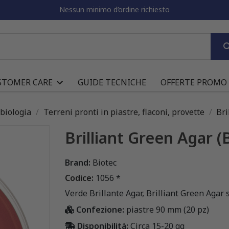
Nessun minimo d’ordine richiesto
STOMER CARE
GUIDE TECNICHE
OFFERTE PROMO
obiologia
Terreni pronti in piastre, flaconi, provette
Bri
Brilliant Green Agar 
Brand:
Biotec
Codice:
1056 *
Verde Brillante Agar, Brilliant Green Agar
Confezione:
piastre 90 mm (20 pz)
Disponibilità:
Circa 15-20 gg