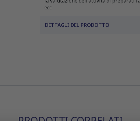
la valutazione dell'attività di preparati 
ecc.
DETTAGLI DEL PRODOTTO
PRODOTTI CORRELATI
leta il tuo acquisto con questi articoli compatibili o acces