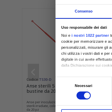
Consenso
Uso responsabile dei dati
Noi e
i nostri 1022 partner
t
cookie per memorizzare e acce
personalizzati, misurare gli an
chi utilizza i vostri dati e pe
digitale in cui avete effettua
dalla Dichiarazione sui cookie
Con il tuo consenso, vorrem
Codice
TS30-D
Codic
Selezione
raccogliere informazioni
Anse sterili 5 µl per inoculo
Anse 
Necessari
del
bustine da 20
singo
Identificare il tuo dispos
consenso
Approfondisci come vengono el
Anse per inoculazione da 5 μl, flessibili,
Anse per
modificare o ritirare il tuo 
sterili irradiate, colore rosso. In bustine
sterili 
da 20 pz
singola