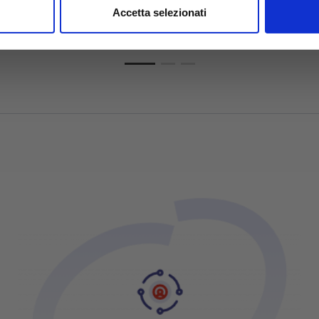
Accedi
Per visualizzare pre
nalizzare contenuti ed annunci, per fornire funzionalità dei socia
Per visualizzare prezzi e
Accetta selezionati
schede tecniche
e tecniche
inoltre informazioni sul modo in cui utilizzi il nostro sito con i n
icità e social media, i quali potrebbero combinarle con altre inform
lizzo dei loro servizi.