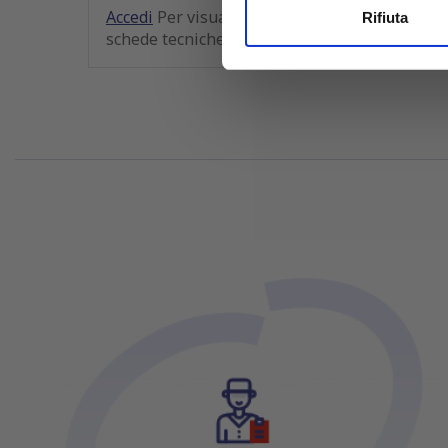
Utilizziamo i cookie per perso
Accedi
Per visualizzare prezzi e
Accedi
Rifiuta
schede tecniche
sched
nostro traffico. Condividiamo 
di analisi dei dati web, pubbl
che hanno raccolto dal tuo uti