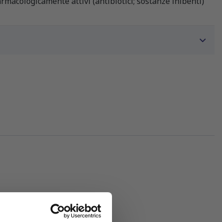
farmacologicamente attivi (antibiotici; sostanze inibenti)
sori: