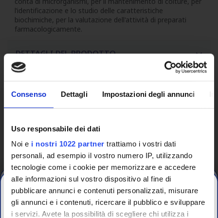
conta di microrganismi, per il mantenimento di colture, per
l’identificazione e lo studio delle caratteristiche
biochimiche, per la valutazione dell'attività di preparati
farmacologicamente.
DETTAGLI DEL PRODOTTO
Consenso
Dettagli
Impostazioni degli annunci
In
Uso responsabile dei dati
Noi e
i nostri 1022 partner
trattiamo i vostri dati
personali, ad esempio il vostro numero IP, utilizzando
tecnologie come i cookie per memorizzare e accedere
alle informazioni sul vostro dispositivo al fine di
pubblicare annunci e contenuti personalizzati, misurare
gli annunci e i contenuti, ricercare il pubblico e sviluppare
i servizi. Avete la possibilità di scegliere chi utilizza i