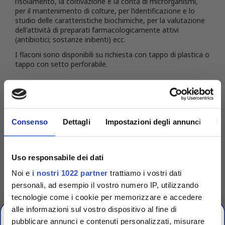
l’isolamento, la coltivazione e la conta di microrganismi,
per il mantenimento di colture, per l’identificazione e lo
studio delle caratteristiche biochimiche, per la valutazione
dell'attività di preparati farmacologicamente attivi
(antibiotici; sostanze inibenti) ecc.
I flaconi sono disponibili su richiesta con tappo di plastica o
tappo con setto perforabile.
DETTAGLI DEL PRODOTTO
Consenso
Dettagli
Impostazioni degli annunci
In
Uso responsabile dei dati
Noi e
i nostri 1022 partner
trattiamo i vostri dati
personali, ad esempio il vostro numero IP, utilizzando
tecnologie come i cookie per memorizzare e accedere
alle informazioni sul vostro dispositivo al fine di
pubblicare annunci e contenuti personalizzati, misurare