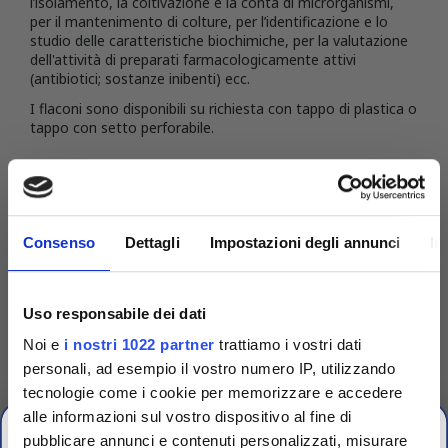
l’isolamento, la coltivazione e la conta di microrganismi,
per il mantenimento di colture, per l’identificazione e lo
studio delle caratteristiche biochimiche, per la valutazione
dell'attività di preparati farmacologicamente attivi
(antibiotici; sostanze inibenti) ecc.
I flaconi sono disponibili su richiesta con tappo di plastica o
tappo con setto perforabile.
DETTAGLI DEL PRODOTTO
Consenso
Dettagli
Impostazioni degli annunci
In
Uso responsabile dei dati
Noi e
i nostri 1022 partner
trattiamo i vostri dati
personali, ad esempio il vostro numero IP, utilizzando
tecnologie come i cookie per memorizzare e accedere
alle informazioni sul vostro dispositivo al fine di
pubblicare annunci e contenuti personalizzati, misurare