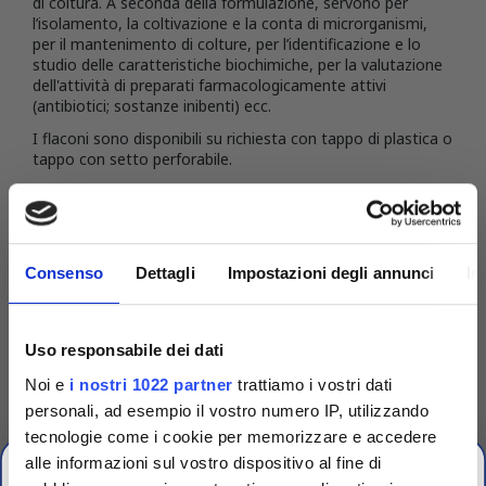
di coltura. A seconda della formulazione, servono per
l’isolamento, la coltivazione e la conta di microrganismi,
per il mantenimento di colture, per l’identificazione e lo
studio delle caratteristiche biochimiche, per la valutazione
dell'attività di preparati farmacologicamente attivi
(antibiotici; sostanze inibenti) ecc.
I flaconi sono disponibili su richiesta con tappo di plastica o
tappo con setto perforabile.
DETTAGLI DEL PRODOTTO
Consenso
Dettagli
Impostazioni degli annunci
In
Uso responsabile dei dati
Noi e
i nostri 1022 partner
trattiamo i vostri dati
personali, ad esempio il vostro numero IP, utilizzando
tecnologie come i cookie per memorizzare e accedere
alle informazioni sul vostro dispositivo al fine di