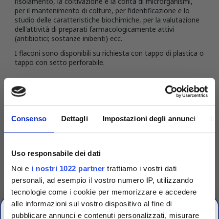
l’isolamento, la coltivazione e la conta di microrganismi,
per il mantenimento di colture, per l’identificazione e lo
studio delle caratteristiche biochimiche, per la valutazione
dell'attività di preparati farmacologicamente attivi
(antibiotici; sostanze inibenti) ecc.
I flaconi sono disponibili su richiesta con tappo di plastica o
tappo con setto perforabile.
DETTAGLI DEL PRODOTTO
Consenso
Dettagli
Impostazioni degli annunci
In
Uso responsabile dei dati
Noi e
i nostri 1022 partner
trattiamo i vostri dati
personali, ad esempio il vostro numero IP, utilizzando
tecnologie come i cookie per memorizzare e accedere
alle informazioni sul vostro dispositivo al fine di
pubblicare annunci e contenuti personalizzati, misurare