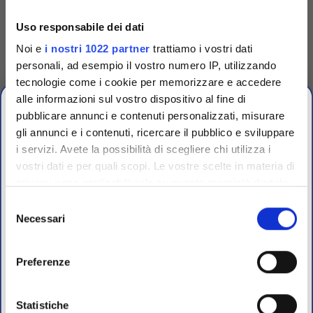
inoculo bustine da 20
singola
Uso responsabile dei dati
Anse per inoculazione da 5 μl,
Anse per inoculazione da 5 μl,
flessibili, sterili irradiate,
flessibili, sterili irradiate,
Noi e
i nostri 1022 partner
trattiamo i vostri dati
colore rosso. In bustine da 20
colore rosso. Conf. singola
pz
personali, ad esempio il vostro numero IP, utilizzando
Accedi
Per visualizzare
Accedi
Per visualizzare
prezzi e schede tecniche
tecnologie come i cookie per memorizzare e accedere
prezzi e schede tecniche
alle informazioni sul vostro dispositivo al fine di
pubblicare annunci e contenuti personalizzati, misurare
gli annunci e i contenuti, ricercare il pubblico e sviluppare
i servizi. Avete la possibilità di scegliere chi utilizza i
OFFERTE PROMO
vostri dati e per quali scopi. Le vostre scelte in materia di
fino al 31 Luglio 2026
privacy sono applicabili solo su questa proprietà digitale
in cui avete effettuato le vostre scelte. È possibile
Selezione
modificare o revocare il proprio consenso in qualsiasi
Necessari
del
Scopri le migliori offerte del momento su molti dei
momento dalla Dichiarazione sui cookie o facendo clic
consenso
prodotti del nostro catalogo, approfittane e risparmia
sull'icona di attivazione della privacy.
sul budget.
Preferenze
Per maggiori informazioni sui nostri prodotti
Con il tuo consenso, vorremmo anche:
registrati
sul sito.
raccogliere informazioni sulla tua posizione
Statistiche