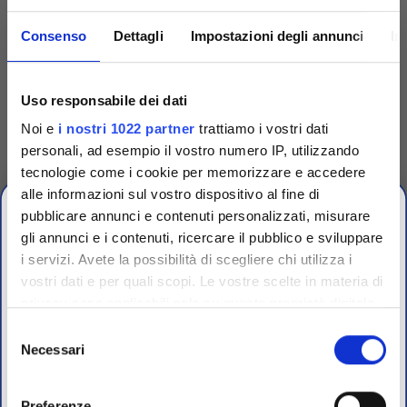
Consenso
Dettagli
Impostazioni degli annunci
In
Codice
TS30-D
Codice
TS30-G
Uso responsabile dei dati
Anse sterili 5 µl per
Anse sterili 5 µl conf.
Noi e
i nostri 1022 partner
trattiamo i vostri dati
inoculo bustine da 20
singola
personali, ad esempio il vostro numero IP, utilizzando
tecnologie come i cookie per memorizzare e accedere
Anse per inoculazione da 5 μl,
Anse per inoculazione da 5 μl,
flessibili, sterili irradiate,
flessibili, sterili irradiate,
alle informazioni sul vostro dispositivo al fine di
colore rosso. In bustine da 20
colore rosso. Conf. singola
pz
pubblicare annunci e contenuti personalizzati, misurare
Accedi
Per visualizzare
Accedi
Per visualizzare
prezzi e schede tecniche
gli annunci e i contenuti, ricercare il pubblico e sviluppare
prezzi e schede tecniche
i servizi. Avete la possibilità di scegliere chi utilizza i
vostri dati e per quali scopi. Le vostre scelte in materia di
CHIUSURA
privacy sono applicabili solo su questa proprietà digitale
ESTIVA
in cui avete effettuato le vostre scelte. È possibile
Selezione
modificare o revocare il proprio consenso in qualsiasi
Necessari
del
dal 10 al 23 Agosto 2026
momento dalla Dichiarazione sui cookie o facendo clic
consenso
sull'icona di attivazione della privacy.
Preferenze