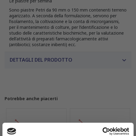
Le piastre per semina
Sono piastre Petri da 90 mm o 150 mm contenenti terreno
agarizzato. A seconda della formulazione, servono per
l’isolamento, la coltivazione e la conta di microrganismi,
per il mantenimento di colture, per l’identificazione e lo
studio delle caratteristiche biochimiche, per la valutazione
dell'attività di preparati farmacologicamente attivi
(antibiotici; sostanze inibenti) ecc.
DETTAGLI DEL PRODOTTO
Potrebbe anche piacerti