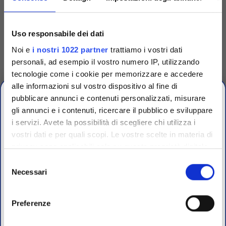
Codice
TS30-D
Codice
TS30-G
Anse sterili 5 µl per
Anse sterili 5 µl conf.
inoculo bustine da 20
singola
Uso responsabile dei dati
Noi e
i nostri 1022 partner
trattiamo i vostri dati
Anse per inoculazione da 5 μl,
Anse per inoculazione da 5 μl,
flessibili, sterili irradiate,
flessibili, sterili irradiate,
personali, ad esempio il vostro numero IP, utilizzando
colore rosso. In bustine da 20
colore rosso. Conf. singola
pz
tecnologie come i cookie per memorizzare e accedere
Accedi
Per visualizzare
Accedi
Per visualizzare
alle informazioni sul vostro dispositivo al fine di
prezzi e schede tecniche
prezzi e schede tecniche
pubblicare annunci e contenuti personalizzati, misurare
gli annunci e i contenuti, ricercare il pubblico e sviluppare
i servizi. Avete la possibilità di scegliere chi utilizza i
vostri dati e per quali scopi. Le vostre scelte in materia di
CHIUSURA
privacy sono applicabili solo su questa proprietà digitale
ESTIVA
in cui avete effettuato le vostre scelte. È possibile
Selezione
modificare o revocare il proprio consenso in qualsiasi
Necessari
del
dal 10 al 23 Agosto 2026
momento dalla Dichiarazione sui cookie o facendo clic
consenso
sull'icona di attivazione della privacy.
Preferenze
I nostri uffici e il magazzino riapriranno il 24 Agosto.
Con il tuo consenso, vorremmo anche: