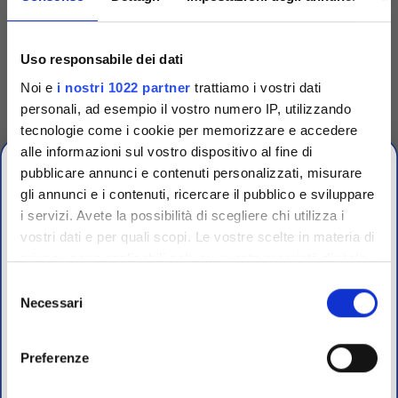
Codice
TS30-D
Codice
TS30-G
Anse sterili 5 µl per
Anse sterili 5 µl conf.
inoculo bustine da 20
singola
Uso responsabile dei dati
Noi e
i nostri 1022 partner
trattiamo i vostri dati
Anse per inoculazione da 5 μl,
Anse per inoculazione da 5 μl,
flessibili, sterili irradiate,
flessibili, sterili irradiate,
personali, ad esempio il vostro numero IP, utilizzando
colore rosso. In bustine da 20
colore rosso. Conf. singola
pz
tecnologie come i cookie per memorizzare e accedere
Accedi
Per visualizzare
Accedi
Per visualizzare
alle informazioni sul vostro dispositivo al fine di
prezzi e schede tecniche
prezzi e schede tecniche
pubblicare annunci e contenuti personalizzati, misurare
gli annunci e i contenuti, ricercare il pubblico e sviluppare
i servizi. Avete la possibilità di scegliere chi utilizza i
vostri dati e per quali scopi. Le vostre scelte in materia di
CHIUSURA
privacy sono applicabili solo su questa proprietà digitale
ESTIVA
in cui avete effettuato le vostre scelte. È possibile
Selezione
modificare o revocare il proprio consenso in qualsiasi
Necessari
del
dal 10 al 23 Agosto 2026
momento dalla Dichiarazione sui cookie o facendo clic
consenso
sull'icona di attivazione della privacy.
Preferenze
I nostri uffici e il magazzino riapriranno il 24 Agosto.
Con il tuo consenso, vorremmo anche: