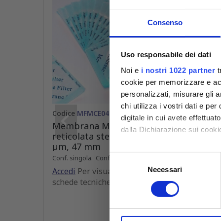
Consenso
Uso responsabile dei dati
Noi e
i nostri 1022 partner
t
cookie per memorizzare e acce
personalizzati, misurare gli an
chi utilizza i vostri dati e pe
Codice
MFMCE047022GWS
Codic
digitale in cui avete effettua
Membrana MCE bianca
Memb
dalla Dichiarazione sui cookie
reticolata sterile, pori 0,22
retic
µm, 47 mm
µm, 
Con il tuo consenso, vorrem
Conf. singola. Conforme ISO 7704
Conf. s
Selezione
raccogliere informazioni
Necessari
del
Accedi
Per visualizzare prezzi e
Accedi
Identificare il tuo dispos
schede tecniche
sched
consenso
Approfondisci come vengono el
modificare o ritirare il tuo 