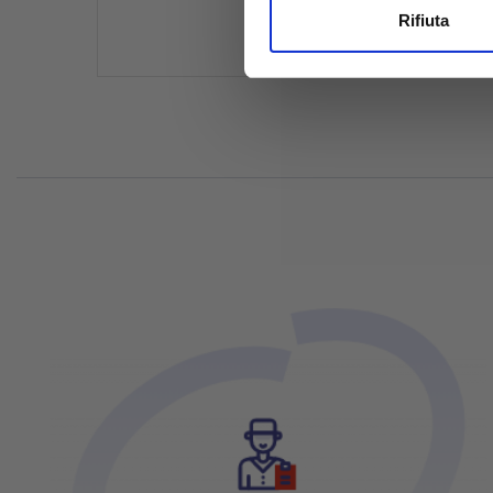
Utilizziamo i cookie per perso
Rifiuta
nostro traffico. Condividiamo 
di analisi dei dati web, pubbl
che hanno raccolto dal tuo uti