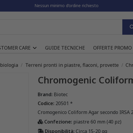
Nessun minimo d’ordine richiesto
STOMER CARE
GUIDE TECNICHE
OFFERTE PROMO
obiologia
Terreni pronti in piastre, flaconi, provette
Chr
Chromogenic Colifor
Brand:
Biotec
Codice:
20501 *
Cromogenico Coliform Agar secondo IRSA 2
Confezione:
piastre 60 mm (40 pz)
Disponibilità:
Circa 15-20 gg