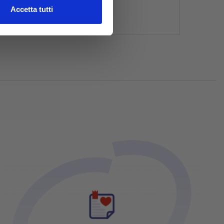
l media e per analizzare il
Accetta tutti
ostri partner che si occupano
azioni che hai fornito loro o