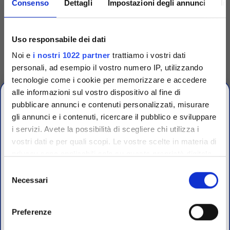
Consenso
Dettagli
Impostazioni degli annunci
In
Codice
TS30-D
Codice
TS30-G
Anse sterili 5 µl per
Anse sterili 5 µl conf.
Uso responsabile dei dati
inoculo bustine da 20
singola
Noi e
i nostri 1022 partner
trattiamo i vostri dati
Anse per inoculazione da 5 μl,
Anse per inoculazione da 5 μl,
personali, ad esempio il vostro numero IP, utilizzando
flessibili, sterili irradiate,
flessibili, sterili irradiate,
colore rosso. In bustine da 20
colore rosso. Conf. singola
tecnologie come i cookie per memorizzare e accedere
pz
Accedi
Per visualizzare
alle informazioni sul vostro dispositivo al fine di
Accedi
Per visualizzare
prezzi e schede tecniche
pubblicare annunci e contenuti personalizzati, misurare
prezzi e schede tecniche
gli annunci e i contenuti, ricercare il pubblico e sviluppare
i servizi. Avete la possibilità di scegliere chi utilizza i
OFFERTE PROMO
vostri dati e per quali scopi. Le vostre scelte in materia di
fino al 31 Luglio 2026
privacy sono applicabili solo su questa proprietà digitale
in cui avete effettuato le vostre scelte. È possibile
Selezione
modificare o revocare il proprio consenso in qualsiasi
Necessari
del
Scopri le migliori offerte del momento su molti dei
momento dalla Dichiarazione sui cookie o facendo clic
consenso
prodotti del nostro catalogo, approfittane e risparmia
sull'icona di attivazione della privacy.
sul budget.
Preferenze
Per maggiori informazioni sui nostri prodotti
Con il tuo consenso, vorremmo anche: