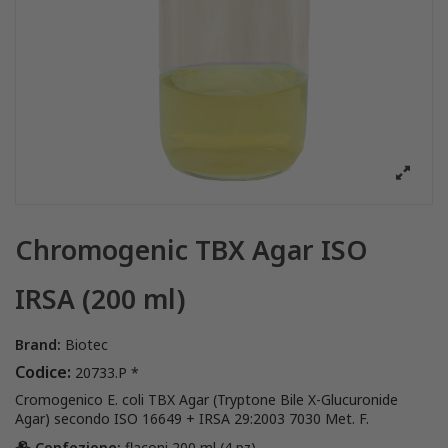
Chromogenic TBX Agar ISO
IRSA (200 ml)
Brand:
Biotec
Codice:
20733.P *
Cromogenico E. coli TBX Agar (Tryptone Bile X-Glucuronide
Agar) secondo ISO 16649 + IRSA 29:2003 7030 Met. F.
Confezione:
flaconi 200 ml (4 pz)