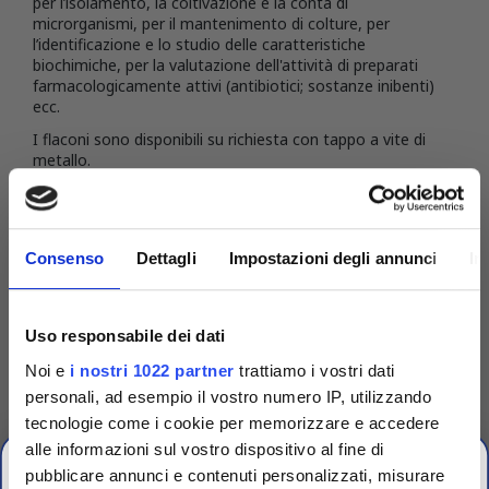
per l’isolamento, la coltivazione e la conta di
microrganismi, per il mantenimento di colture, per
l’identificazione e lo studio delle caratteristiche
biochimiche, per la valutazione dell'attività di preparati
farmacologicamente attivi (antibiotici; sostanze inibenti)
ecc.
I flaconi sono disponibili su richiesta con tappo a vite di
metallo.
DETTAGLI DEL PRODOTTO
Consenso
Dettagli
Impostazioni degli annunci
In
Uso responsabile dei dati
Noi e
i nostri 1022 partner
trattiamo i vostri dati
personali, ad esempio il vostro numero IP, utilizzando
tecnologie come i cookie per memorizzare e accedere
alle informazioni sul vostro dispositivo al fine di
pubblicare annunci e contenuti personalizzati, misurare