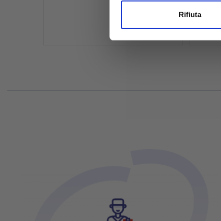
Utilizziamo i cookie per perso
Rifiuta
nostro traffico. Condividiamo 
di analisi dei dati web, pubbl
che hanno raccolto dal tuo uti