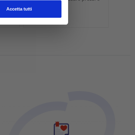
schede tecniche
l media e per analizzare il
Accetta tutti
ostri partner che si occupano
azioni che hai fornito loro o