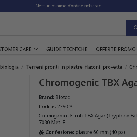
Nessun minimo d’ordine richiesto
STOMER CARE
GUIDE TECNICHE
OFFERTE PROMO
obiologia
Terreni pronti in piastre, flaconi, provette
Ch
Chromogenic TBX Aga
Brand:
Biotec
Codice:
2290 *
Cromogenico E. coli TBX Agar (Tryptone Bi
7030 Met. F.
Confezione:
piastre 60 mm (40 pz)