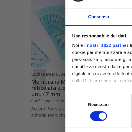
Consenso
Uso responsabile dei dati
Noi e
i nostri 1022 partner
t
cookie per memorizzare e acce
personalizzati, misurare gli an
chi utilizza i vostri dati e pe
digitale in cui avete effettua
Codice
MFMCE047022GWS
Codic
dalla Dichiarazione sui cookie
Membrana MCE bianca
Memb
reticolata sterile, pori 0,22
retic
µm, 47 mm
µm, 
Con il tuo consenso, vorrem
Selezione
Conf. singola. Conforme ISO 7704
Conf. s
raccogliere informazioni
Necessari
del
Accedi
Per visualizzare prezzi e
Accedi
Identificare il tuo dispos
consenso
schede tecniche
sched
Approfondisci come vengono el
modificare o ritirare il tuo 