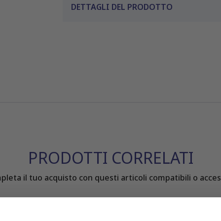
DETTAGLI DEL PRODOTTO
PRODOTTI CORRELATI
leta il tuo acquisto con questi articoli compatibili o acces