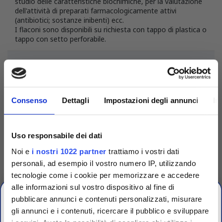
studio delle caratteristiche biochimiche, per la valutazione
dell'attività di preparati farmacologicamente attivi
(antibiotici; sostanze inibenti) ecc.
I flaconi sono disponibili su richiesta con tappo di plastica o
tappo con setto perforabile.
DETTAGLI DEL PRODOTTO
Consenso
Dettagli
Impostazioni degli annunci
In
Uso responsabile dei dati
Noi e
i nostri 1022 partner
trattiamo i vostri dati
personali, ad esempio il vostro numero IP, utilizzando
tecnologie come i cookie per memorizzare e accedere
alle informazioni sul vostro dispositivo al fine di
pubblicare annunci e contenuti personalizzati, misurare
gli annunci e i contenuti, ricercare il pubblico e sviluppare