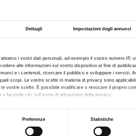
PRODOTTI CORRELATI
leta il tuo acquisto con questi articoli compatibili o acces
Dettagli
Impostazioni degli annunci
CHIUSURA
rattiamo i vostri dati personali, ad esempio il vostro numero IP, 
dere alle informazioni sul vostro dispositivo al fine di pubblica
ESTIVA
nunci e i contenuti, ricercare il pubblico e sviluppare i servizi. A
r quali scopi. Le vostre scelte in materia di privacy sono applicabi
dal 10 al 23 Agosto 2026
to le vostre scelte. È possibile modificare o revocare il proprio 
 o facendo clic sull'icona di attivazione della privacy.
mo anche:
I nostri uffici e il magazzino riapriranno il 24 Agosto.
 sulla tua posizione geografica, con un'approssimazione di qualc
Preferenze
Statistiche
Per maggiori informazioni sui nostri prodotti
itivo, scansionandolo attivamente alla ricerca di caratteristiche spe
e
P090V001
Codice
P150V001
registrati
sul sito.
aborati i tuoi dati personali e imposta le tue preferenze nella
s
re Petri 90 mm
Piastre Petri 150 mm