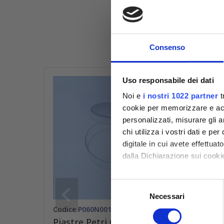
Comp
Consenso
Uso responsabile dei dati
Noi e
i nostri 1022 partner
t
cookie per memorizzare e acce
personalizzati, misurare gli an
chi utilizza i vostri dati e pe
digitale in cui avete effettua
dalla Dichiarazione sui cookie
Con il tuo consenso, vorrem
Selezione
raccogliere informazioni
Necessari
del
Identificare il tuo dispos
Codice
P060N001
Codic
consenso
Approfondisci come vengono el
Piastre Petri 60 mm sterili
Piast