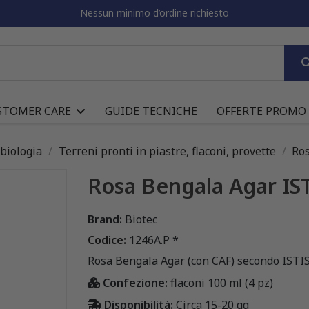
Nessun minimo d’ordine richiesto
STOMER CARE
GUIDE TECNICHE
OFFERTE PROMO
obiologia
Terreni pronti in piastre, flaconi, provette
Ros
Rosa Bengala Agar IS
Brand:
Biotec
Codice:
1246A.P *
Rosa Bengala Agar (con CAF) secondo ISTI
Confezione:
flaconi 100 ml (4 pz)
Disponibilità:
Circa 15-20 gg