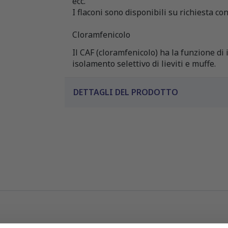
ecc.
I flaconi sono disponibili su richiesta con
Cloramfenicolo
Il CAF (cloramfenicolo) ha la funzione di
isolamento selettivo di lieviti e muffe.
DETTAGLI DEL PRODOTTO