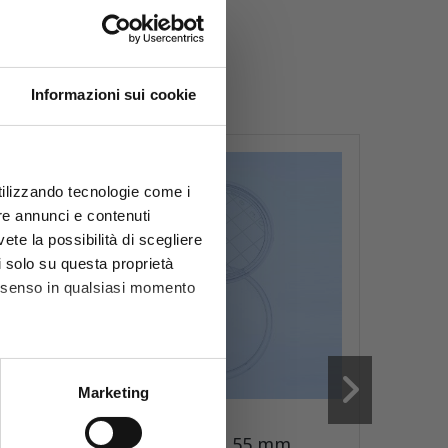
sori:
Informazioni sui cookie
utilizzando tecnologie come i
re annunci e contenuti
vete la possibilità di scegliere
li solo su questa proprietà
consenso in qualsiasi momento
he metro,
Marketing
cifiche (impronte digitali).
Codice
P055NC01
Codice
3
ezione dettagli
. Puoi
Piastre contact 55 mm
Piastr