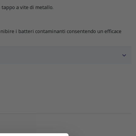
 tappo a vite di metallo.
 inibire i batteri contaminanti consentendo un efficace