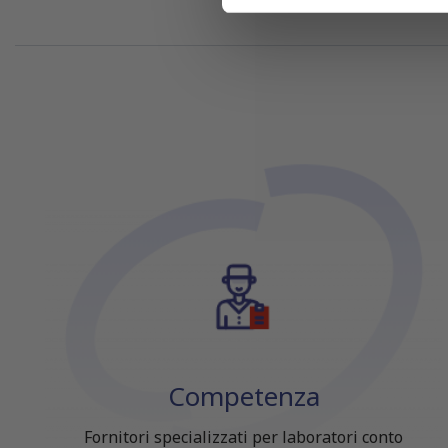
di analisi dei dati web, pubbl
che hanno raccolto dal tuo uti
Competenza
Fornitori specializzati per laboratori conto