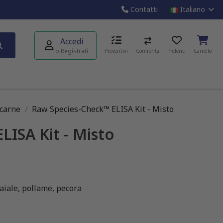
Contatti
Italiano
Accedi
o Registrati
Preventivi
Confronta
Preferiti
Carrello
 carne
Raw Species-Check™ ELISA Kit - Misto
ISA Kit - Misto
aiale, pollame, pecora