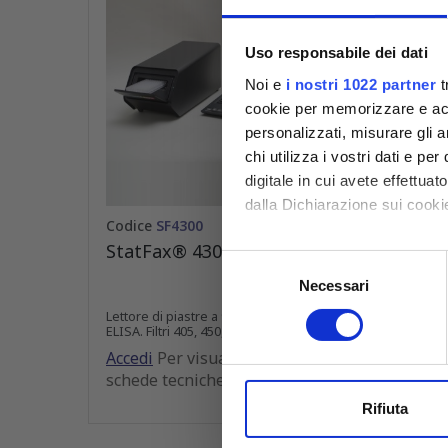
Uso responsabile dei dati
Noi e
i nostri 1022 partner
t
cookie per memorizzare e acce
personalizzati, misurare gli an
chi utilizza i vostri dati e pe
digitale in cui avete effettua
dalla Dichiarazione sui cookie
Codice
SF4300
Codic
StatFax® 4300 (ChroMate®)
Ratio
Con il tuo consenso, vorrem
Selezione
autom
raccogliere informazioni
Necessari
del
Identificare il tuo dispos
consenso
Lettore di piastre a 96 pozzetti per test
Cono un
ELISA. Filtri 405, 450, 492 e 630 nm
Approfondisci come vengono el
Accedi
Accedi
Per visualizzare prezzi e
modificare o ritirare il tuo 
sched
schede tecniche
Utilizziamo i cookie per perso
Rifiuta
nostro traffico. Condividiamo 