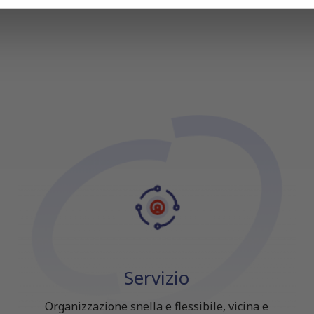
icità e social media, i quali potrebbero combinarle con altre inform
lizzo dei loro servizi.
Servizio
Organizzazione snella e flessibile, vicina e