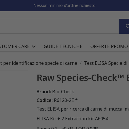
Nessun minimo d’ordine richiesto
STOMER CARE
GUIDE TECNICHE
OFFERTE PROMO
it per identificazione specie di carne
Test ELISA Specie di
Raw Species-Check™ EL
Brand:
Bio-Check
Codice:
R6120-2E *
Test ELISA per ricerca di carne di mucca, m
ELISA Kit + 2 Extraction kit A6054.
Range 0.1 - >0.5%. LOD 0.02%