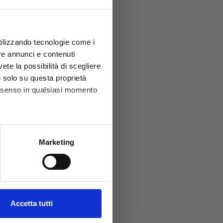
utilizzando tecnologie come i
re annunci e contenuti
vete la possibilità di scegliere
li solo su questa proprietà
consenso in qualsiasi momento
)
he metro,
Marketing
cifiche (impronte digitali).
le,
o o in
ezione dettagli
. Puoi
zzi e
l media e per analizzare il
Accetta tutti
ostri partner che si occupano