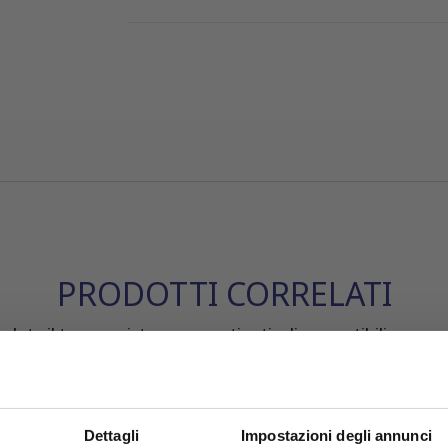
PRODOTTI CORRELATI
leta il tuo acquisto con questi articoli compatibili o acces
Dettagli
Impostazioni degli annunci