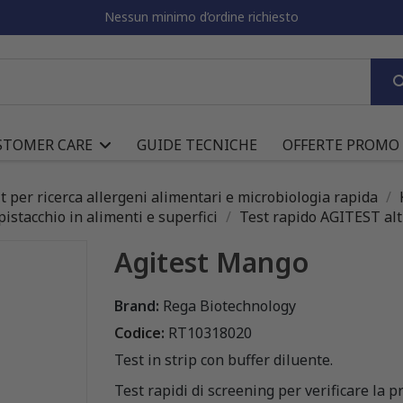
Nessun minimo d’ordine richiesto
STOMER CARE
GUIDE TECNICHE
OFFERTE PROMO
it per ricerca allergeni alimentari e microbiologia rapida
istacchio in alimenti e superfici
Test rapido AGITEST altr
Agitest Mango
Brand:
Rega Biotechnology
Codice:
RT10318020
Test in strip con buffer diluente.
Test rapidi di screening per verificare la p