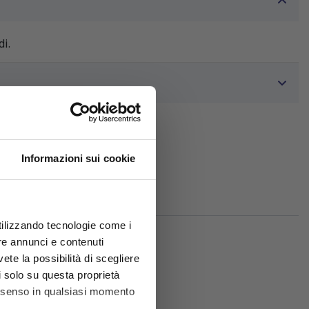
di.
Informazioni sui cookie
utilizzando tecnologie come i
re annunci e contenuti
vete la possibilità di scegliere
li solo su questa proprietà
consenso in qualsiasi momento