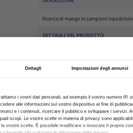
DESCRIZIONE
Ricerca di mango in campioni liquidi/soli
DETTAGLI DEL PRODOTTO
Dettagli
Impostazioni degli annunci
OFFERTE PROMO
rattiamo i vostri dati personali, ad esempio il vostro numero IP, 
fino al 31 Luglio 2026
dere alle informazioni sul vostro dispositivo al fine di pubblica
nunci e i contenuti, ricercare il pubblico e sviluppare i servizi. A
r quali scopi. Le vostre scelte in materia di privacy sono applicabi
PRODOTTI CORRELATI
Scopri le migliori offerte del momento su molti dei
to le vostre scelte. È possibile modificare o revocare il proprio 
prodotti del nostro catalogo, approfittane e risparmia
 o facendo clic sull'icona di attivazione della privacy.