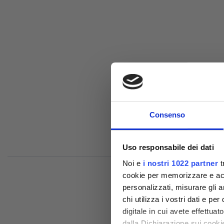
Consenso
Uso responsabile dei dati
Noi e
i nostri 1022 partner
t
cookie per memorizzare e acce
personalizzati, misurare gli an
chi utilizza i vostri dati e pe
digitale in cui avete effettua
dalla Dichiarazione sui cookie