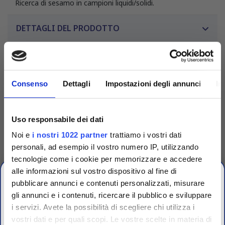
Ricerca di sesamo in campioni liquidi/solidi.
DETTAGLI DEL PRODOTTO
Consenso
Dettagli
Impostazioni degli annunci
In
Uso responsabile dei dati
Noi e
i nostri 1022 partner
trattiamo i vostri dati
personali, ad esempio il vostro numero IP, utilizzando
tecnologie come i cookie per memorizzare e accedere
alle informazioni sul vostro dispositivo al fine di
pubblicare annunci e contenuti personalizzati, misurare
gli annunci e i contenuti, ricercare il pubblico e sviluppare
i servizi. Avete la possibilità di scegliere chi utilizza i
OFFERTE PROMO
Competenza
vostri dati e per quali scopi. Le vostre scelte in materia di