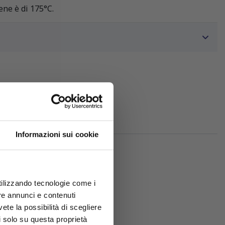
ene è di 175°C.
Informazioni sui cookie
utilizzando tecnologie come i
re annunci e contenuti
vete la possibilità di scegliere
sori:
li solo su questa proprietà