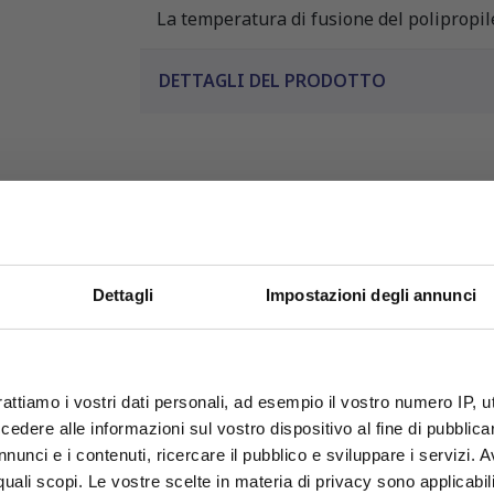
La temperatura di fusione del polipropil
DETTAGLI DEL PRODOTTO
Dettagli
Impostazioni degli annunci
OFFERTE PROMO
rattiamo i vostri dati personali, ad esempio il vostro numero IP, 
PRODOTTI CORRELATI
fino al 31 Luglio 2026
dere alle informazioni sul vostro dispositivo al fine di pubblica
nunci e i contenuti, ricercare il pubblico e sviluppare i servizi. A
leta il tuo acquisto con questi articoli compatibili o acces
r quali scopi. Le vostre scelte in materia di privacy sono applicabi