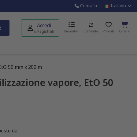
Contatti
Italiano
Accedi
o Registrati
Preventivi
Confronta
Preferiti
Carrello
, EtO 50 mm x 200 m
ilizzazione vapore, EtO 50
oste da: