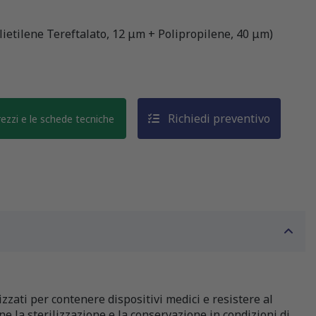
ietilene Tereftalato, 12 μm + Polipropilene, 40 μm)
Richiedi preventivo
prezzi e le schede tecniche
izzati per contenere dispositivi medici e resistere al
e la sterilizzazione e la conservazione in condizioni di