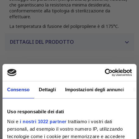
che garantiscano la resistenza minima desiderata,
conformemente alla tipologia di sterilizzazione da
effettuare.
La temperatura di fusione del polipropilene è di 175°C.
DETTAGLI DEL PRODOTTO
Consenso
Dettagli
Impostazioni degli annunci
In
Uso responsabile dei dati
Noi e
i nostri 1022 partner
trattiamo i vostri dati
personali, ad esempio il vostro numero IP, utilizzando
tecnologie come i cookie per memorizzare e accedere