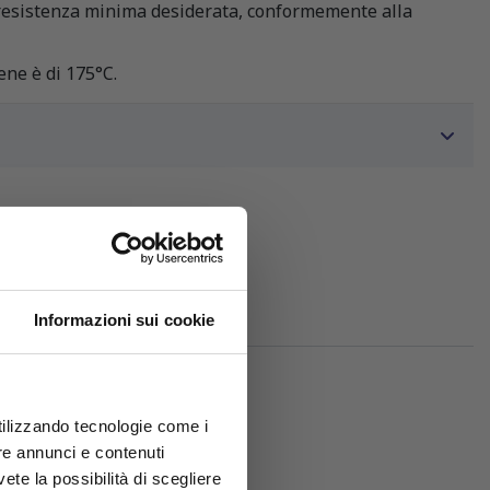
a resistenza minima desiderata, conformemente alla
ene è di 175°C.
Informazioni sui cookie
utilizzando tecnologie come i
re annunci e contenuti
vete la possibilità di scegliere