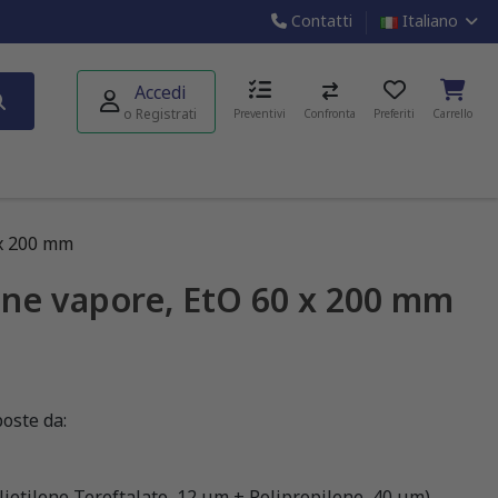
Contatti
Italiano
Accedi
o Registrati
Preventivi
Confronta
Preferiti
Carrello
 x 200 mm
ione vapore, EtO 60 x 200 mm
oste da:
ietilene Tereftalato, 12 μm + Polipropilene, 40 μm)