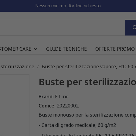
Nessun minimo d’ordine richiesto
STOMER CARE
GUIDE TECNICHE
OFFERTE PROMO
sterilizzazione
Buste per sterilizzazione vapore, EtO 60
Buste per sterilizzaz
Brand:
E.Line
Codice:
20220002
Buste monouso per la sterilizzazione comp
- Carta di grado medicale, 60 g/m2
- Film medicale laminato PET12 + PP40 (Pol