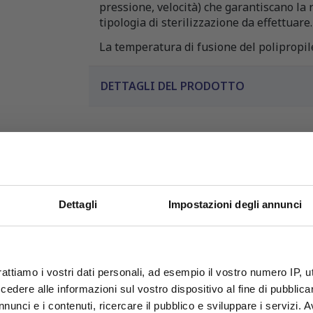
pressione, velocità) che garantiscano l
tipologia di sterilizzazione da effettuare.
La temperatura di fusione del polipropil
DETTAGLI DEL PRODOTTO
Dettagli
Impostazioni degli annunci
OFFERTE PROMO
rattiamo i vostri dati personali, ad esempio il vostro numero IP, 
fino al 31 Luglio 2026
dere alle informazioni sul vostro dispositivo al fine di pubblica
PRODOTTI CORRELATI
nunci e i contenuti, ricercare il pubblico e sviluppare i servizi. A