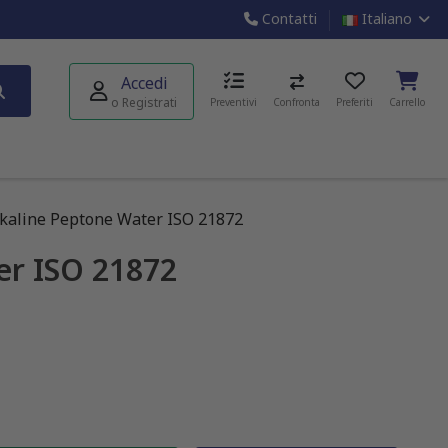
Contatti
Italiano
Accedi
o Registrati
Preventivi
Confronta
Preferiti
Carrello
lkaline Peptone Water ISO 21872
er ISO 21872