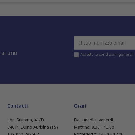
rai uno
Accetto le condizioni generali e
Contatti
Orari
Loc. Sistiana, 41/D
Dal lunedì al venerdì.
34011 Duino Aurisina (TS)
Mattina: 8.30 - 13.00
+39 040 299502
Pomeriggio: 14.00 - 17.00