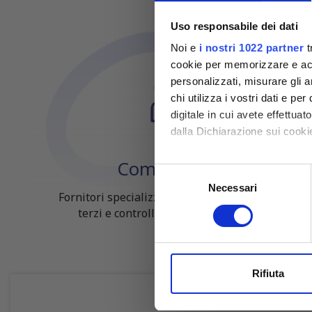
Uso responsabile dei dati
Noi e
i nostri 1022 partner
t
cookie per memorizzare e acce
personalizzati, misurare gli an
chi utilizza i vostri dati e pe
digitale in cui avete effettua
dalla Dichiarazione sui cookie
Competenza
Con il tuo consenso, vorrem
Selezione
raccogliere informazioni
Necessari
del
Fornitori specializzati per laboratori conto
Identificare il tuo dispos
consenso
terzi e controllo qualità industriale
Approfondisci come vengono el
modificare o ritirare il tuo 
Utilizziamo i cookie per perso
Rifiuta
nostro traffico. Condividiamo 
di analisi dei dati web, pubbl