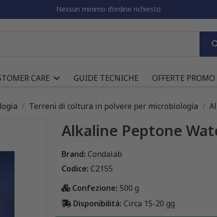
Nessun minimo d’ordine richiesto
STOMER CARE
GUIDE TECNICHE
OFFERTE PROMO
logia
Terreni di coltura in polvere per microbiologia
A
Alkaline Peptone Wat
Brand:
Condalab
Codice:
C2155
Confezione:
500 g
Disponibilità:
Circa 15-20 gg