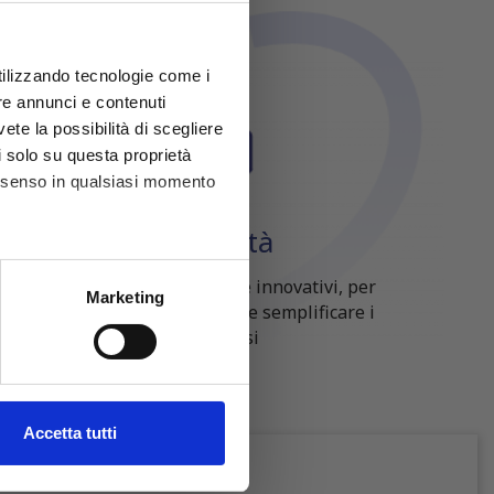
utilizzando tecnologie come i
re annunci e contenuti
vete la possibilità di scegliere
li solo su questa proprietà
consenso in qualsiasi momento
Qualità
Prodotti selezionati e innovativi, per
he metro,
Marketing
migliorare la qualità e semplificare i
cifiche (impronte digitali).
processi
ezione dettagli
. Puoi
l media e per analizzare il
Accetta tutti
ostri partner che si occupano
azioni che hai fornito loro o