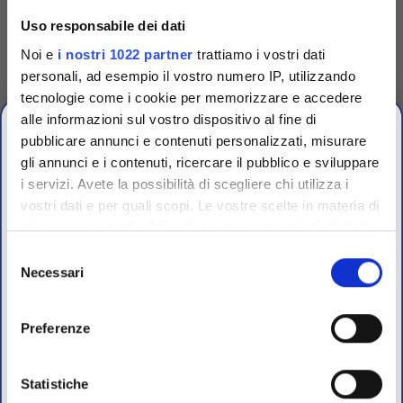
Uso responsabile dei dati
Lettore di piastre a 96 pozzetti
Cono universale per puntali
per test ELISA. Filtri 405, 450,
standard
492 e 630 nm
Noi e
i nostri 1022 partner
trattiamo i vostri dati
Accedi
Per visualizzare
Accedi
Per visualizzare
personali, ad esempio il vostro numero IP, utilizzando
prezzi e schede tecniche
prezzi e schede tecniche
tecnologie come i cookie per memorizzare e accedere
alle informazioni sul vostro dispositivo al fine di
pubblicare annunci e contenuti personalizzati, misurare
gli annunci e i contenuti, ricercare il pubblico e sviluppare
i servizi. Avete la possibilità di scegliere chi utilizza i
OFFERTE PROMO
vostri dati e per quali scopi. Le vostre scelte in materia di
fino al 31 Luglio 2026
privacy sono applicabili solo su questa proprietà digitale
in cui avete effettuato le vostre scelte. È possibile
Selezione
modificare o revocare il proprio consenso in qualsiasi
Necessari
del
Scopri le migliori offerte del momento su molti dei
momento dalla Dichiarazione sui cookie o facendo clic
consenso
prodotti del nostro catalogo, approfittane e risparmia
sull'icona di attivazione della privacy.
sul budget.
Preferenze
Per maggiori informazioni sui nostri prodotti
Con il tuo consenso, vorremmo anche:
registrati
sul sito.
raccogliere informazioni sulla tua posizione
Statistiche